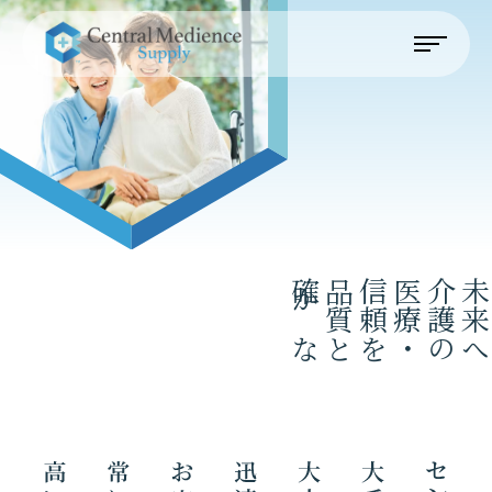
確
か
な
品
質
と
信
頼
を
医
療
・
介
護
の
未
来
会社概要